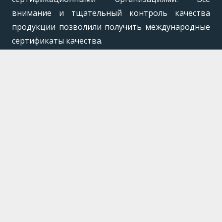
внимание и тщательный контроль качества
продукции позволили получить международные
сертификаты качества.
Качество продукции контролируется на всех
этапах производства, вся продукция компании
проходит испытания на предприятии с
использованием специального оборудования
которое симулирует давления и температуру
эксплуатации для гарантии качества продукции и
его правильного функционирования.