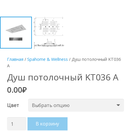
Главная
/
Spahome & Wellness
/ Душ потолочный KT036
A
Душ потолочный KT036 A
0.00
₽
Цвет
Количество
В корзину
товара