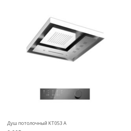
несколько
вариаций.
Опции
можно
выбрать
на
странице
товара.
Душ потолочный KT053 A