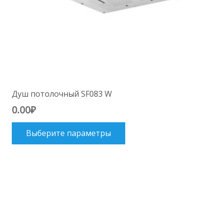
Душ потолочный SF083 W
0.00
₽
Этот
Выберите параметры
товар
имеет
несколько
вариаций.
Опции
можно
выбрать