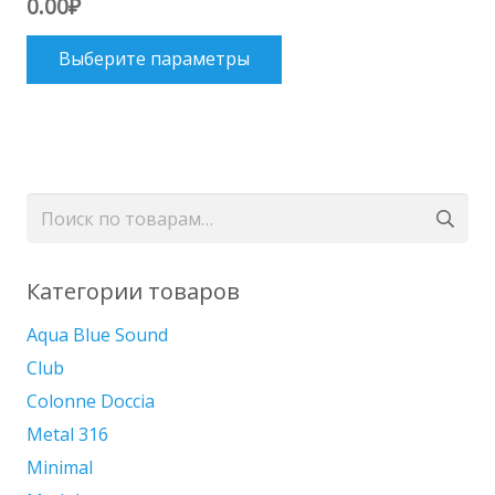
0.00
₽
Этот
Выберите параметры
товар
имеет
несколько
вариаций.
Опции
Искать:
можно
выбрать
на
Категории товаров
странице
Aqua Blue Sound
товара.
Club
Colonne Doccia
Metal 316
Minimal