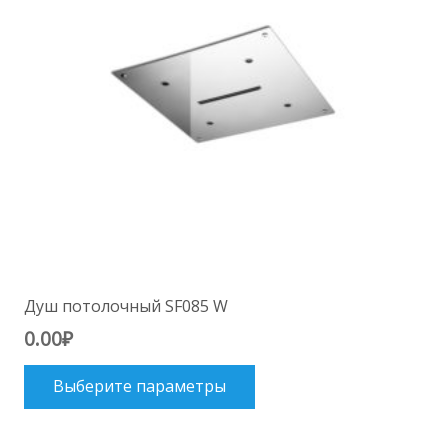
на
странице
товара.
Душ потолочный SF085 W
0.00
₽
Этот
Выберите параметры
товар
имеет