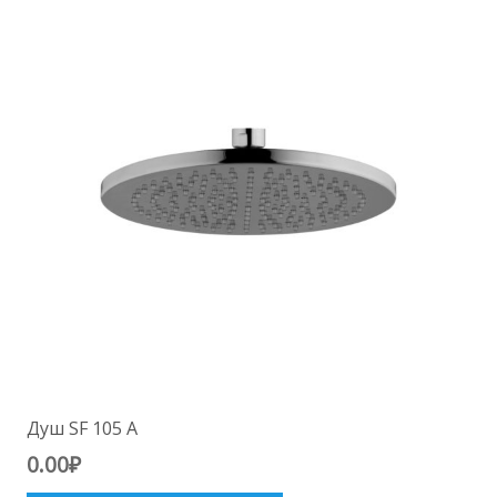
Душ SF 105 A
0.00
₽
Этот