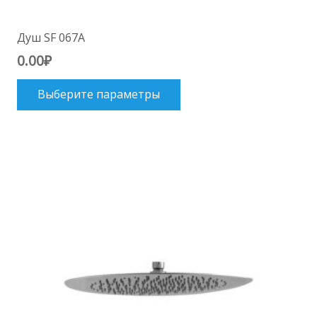
Душ SF 067A
0.00
₽
Этот
Выберите параметры
товар
имеет
несколько
вариаций.
Опции
можно
выбрать
на
странице
товара.