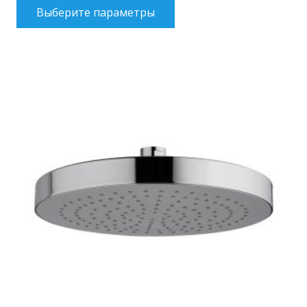
Выберите параметры
товар
имеет
несколько
вариаций.
Опции
можно
выбрать
на
странице
товара.