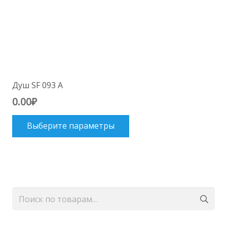
Душ SF 093 A
0.00
₽
Этот
Выберите параметры
товар
имеет
несколько
вариаций.
Опции
Искать:
можно
выбрать