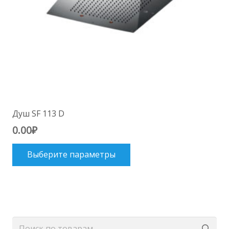
Душ SF 113 D
0.00
₽
Этот
Выберите параметры
товар
имеет
несколько
вариаций.
Опции
Искать: