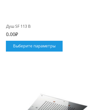
Душ SF 113 B
0.00
₽
Этот
Выберите параметры
товар
имеет
несколько
вариаций.
Опции
можно
выбрать
на
странице
товара.