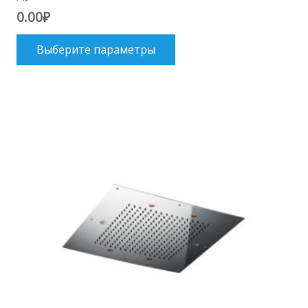
0.00
₽
Этот
Выберите параметры
товар
имеет
несколько
вариаций.
Опции
можно
выбрать
на
странице
товара.