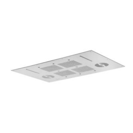
имеет
несколько
вариаций.
Опции
можно
выбрать
на
странице
товара.