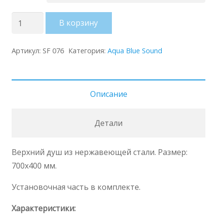
Количество
В корзину
товара
Верхний
Артикул:
SF 076
Категория:
Aqua Blue Sound
душ
с
подсветкой
Описание
и
звуком
Детали
SF076B
Верхний душ из нержавеющей стали. Размер:
700х400 мм.
Установочная часть в комплекте.
Характеристики: