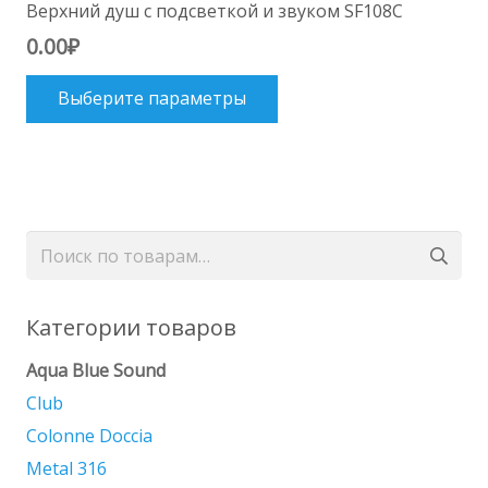
Верхний душ с подсветкой и звуком SF108C
0.00
₽
Этот
Выберите параметры
товар
имеет
несколько
вариаций.
Опции
Искать:
можно
выбрать
на
Категории товаров
странице
Aqua Blue Sound
товара.
Club
Colonne Doccia
Metal 316