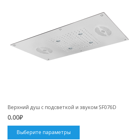
можно
выбрать
на
странице
товара.
Верхний душ с подсветкой и звуком SF076D
0.00
₽
Этот
Выберите параметры
товар