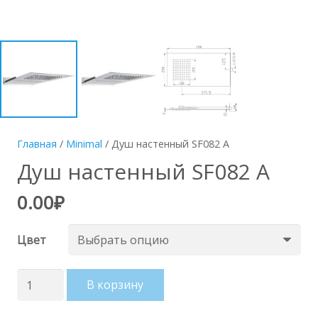
Главная
/
Minimal
/ Душ настенный SF082 A
Душ настенный SF082 A
0.00
₽
Цвет
Количество
В корзину
товара