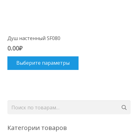
Душ настенный SF080
0.00
₽
Этот
Выберите параметры
товар
имеет
несколько
вариаций.
Опции
Искать:
можно
выбрать
на
Категории товаров
странице