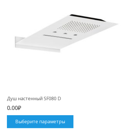
Душ настенный SF080 D
0.00
₽
Этот
Выберите параметры
товар