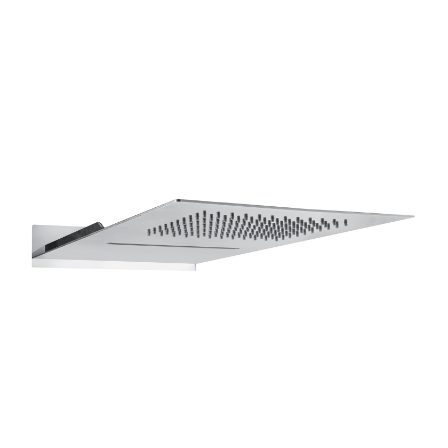
имеет
несколько
вариаций.
Опции
можно
выбрать
на
странице
товара.