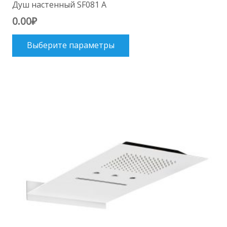
Душ настенный SF081 A
0.00
₽
Этот
Выберите параметры
товар
имеет
несколько
вариаций.
Опции
можно
выбрать
на
странице
товара.