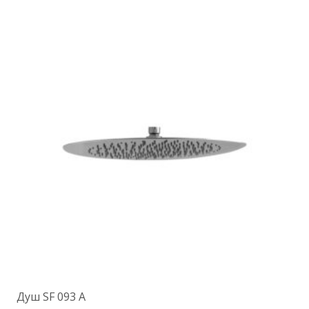
несколько
вариаций.
Опции
можно
выбрать
на
странице
товара.
Душ SF 093 A