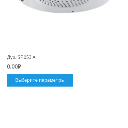
Душ SF 053 A
0.00
₽
Этот
Выберите параметры
товар
имеет
несколько
вариаций.
Опции
можно