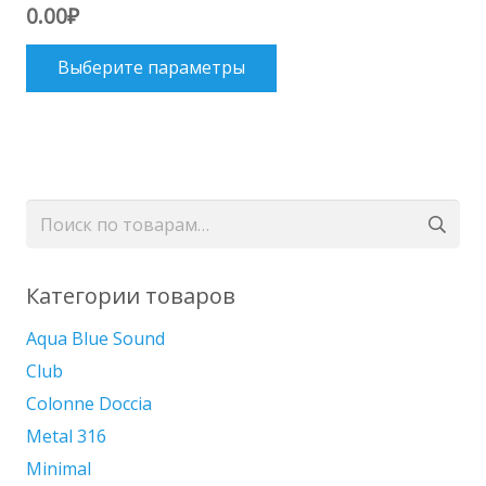
0.00
₽
Этот
Выберите параметры
товар
имеет
несколько
вариаций.
Опции
Искать:
можно
выбрать
на
Категории товаров
странице
Aqua Blue Sound
товара.
Club
Colonne Doccia
Metal 316
Minimal