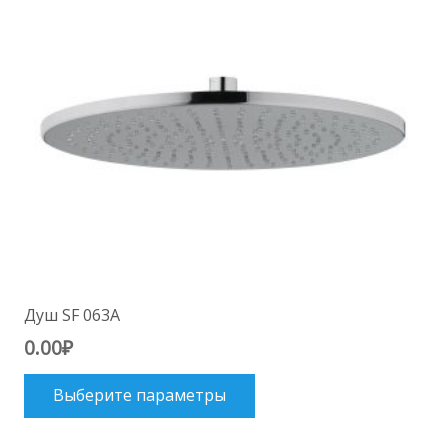
выбрать
на
странице
товара.
Душ SF 063A
0.00
₽
Этот
Выберите параметры
товар
имеет